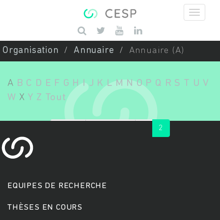
Aller au contenu principal
Saisissez vos mots-clés
Organisation
Annuaire
Annuaire (A)
A
B
C
D
E
F
G
H
I
J
K
L
M
N
O
P
Q
R
S
T
U
V
W
X
Y
Z
Tout
« first
‹ previous
1
2
EQUIPES DE RECHERCHE
THÈSES EN COURS