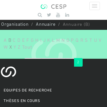
Aller au contenu principal
Saisissez vos mots-clés
Organisation
Annuaire
Annuaire (B)
A
B
C
D
E
F
G
H
I
J
K
L
M
N
O
P
Q
R
S
T
U
V
W
X
Y
Z
Tout
« first
‹ previous
1
2
EQUIPES DE RECHERCHE
THÈSES EN COURS