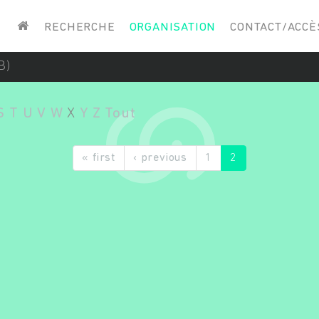
Saisissez vos mots-clés
RECHERCHE
ORGANISATION
CONTACT/ACCÈ
B)
S
T
U
V
W
X
Y
Z
Tout
« first
‹ previous
1
2