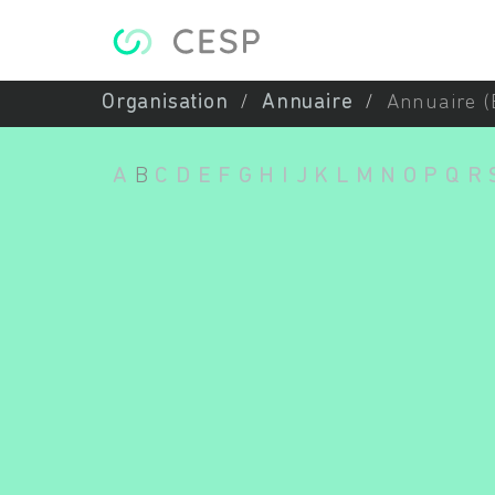
Aller au contenu principal
Organisation
Annuaire
Annuaire (
A
B
C
D
E
F
G
H
I
J
K
L
M
N
O
P
Q
R