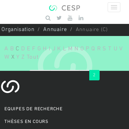
Aller au contenu principal
Saisissez vos mots-clés
Organisation
Annuaire
Annuaire (C)
A
B
C
D
E
F
G
H
I
J
K
L
M
N
O
P
Q
R
S
T
U
V
W
X
Y
Z
Tout
« first
‹ previous
1
2
EQUIPES DE RECHERCHE
THÈSES EN COURS