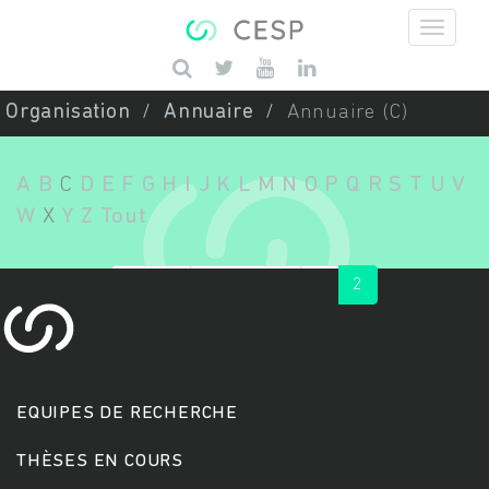
Aller au contenu principal
Saisissez vos mots-clés
Organisation
Annuaire
Annuaire (C)
A
B
C
D
E
F
G
H
I
J
K
L
M
N
O
P
Q
R
S
T
U
V
W
X
Y
Z
Tout
« first
‹ previous
1
2
EQUIPES DE RECHERCHE
THÈSES EN COURS