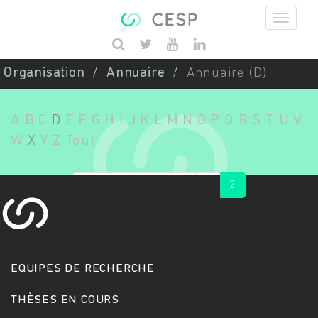
Aller au contenu principal
Saisissez vos mots-clés
Organisation
Annuaire
Annuaire (D)
A
B
C
D
E
F
G
H
I
J
K
L
M
N
O
P
Q
R
S
T
U
V
W
X
Y
Z
Tout
« first
‹ previous
1
2
EQUIPES DE RECHERCHE
THÈSES EN COURS