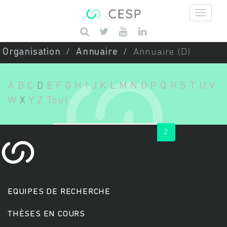
Aller au contenu principal
Saisissez vos mots-clés
Organisation
Annuaire
Annuaire (D)
A
B
C
D
E
F
G
H
I
J
K
L
M
N
O
P
Q
R
S
T
U
V
W
X
Y
Z
Tout
« first
‹ previous
1
2
EQUIPES DE RECHERCHE
THÈSES EN COURS