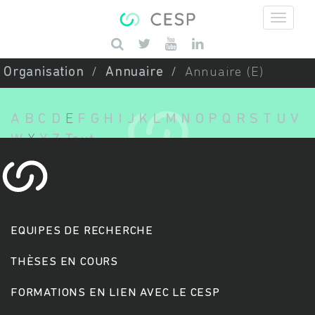
Aller au contenu principal
Saisissez vos mots-clés
Organisation
Annuaire
Annuaire (E)
A
B
C
D
E
F
G
H
I
J
K
L
M
N
O
P
Q
R
S
T
U
V
W
X
Y
Z
Tout
EQUIPES DE RECHERCHE
THÈSES EN COURS
FORMATIONS EN LIEN AVEC LE CESP