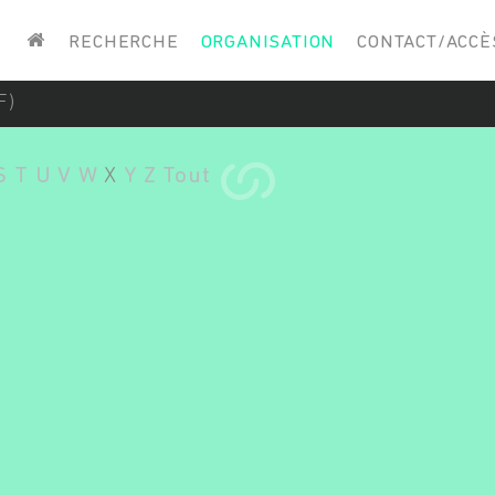
Saisissez vos mots-clés
RECHERCHE
ORGANISATION
CONTACT/ACCÈ
F)
S
T
U
V
W
X
Y
Z
Tout