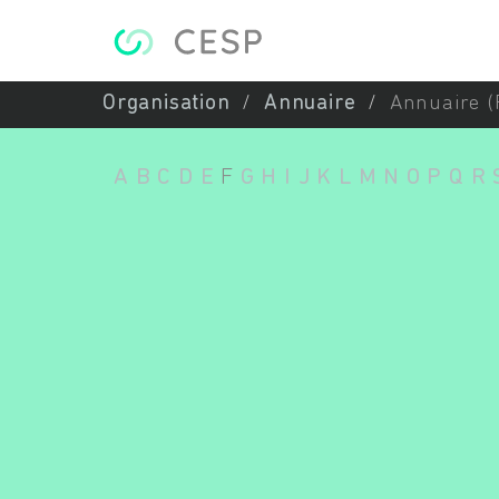
Aller au contenu principal
Organisation
Annuaire
Annuaire (
A
B
C
D
E
F
G
H
I
J
K
L
M
N
O
P
Q
R