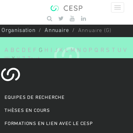
Aller au contenu principal
Saisissez vos mots-clés
Organisation
Annuaire
Annuaire (G)
A
B
C
D
E
F
G
H
I
J
K
L
M
N
O
P
Q
R
S
T
U
V
W
X
Y
Z
Tout
EQUIPES DE RECHERCHE
THÈSES EN COURS
FORMATIONS EN LIEN AVEC LE CESP