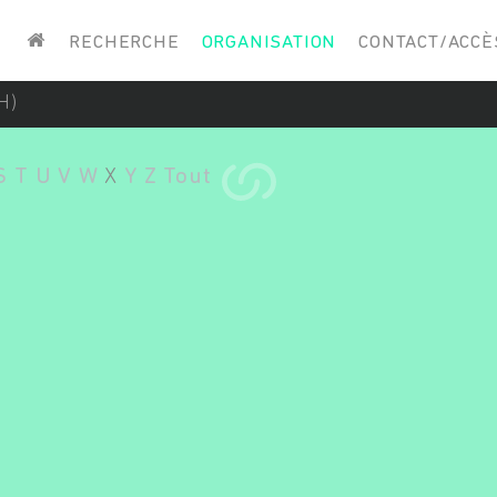
Saisissez vos mots-clés
RECHERCHE
ORGANISATION
CONTACT/ACCÈ
H)
S
T
U
V
W
X
Y
Z
Tout