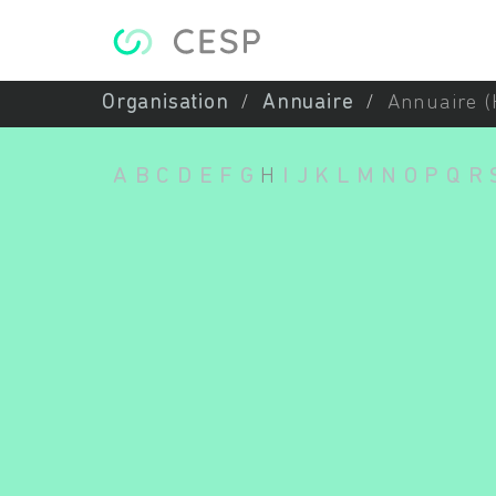
Aller au contenu principal
Organisation
Annuaire
Annuaire (
A
B
C
D
E
F
G
H
I
J
K
L
M
N
O
P
Q
R