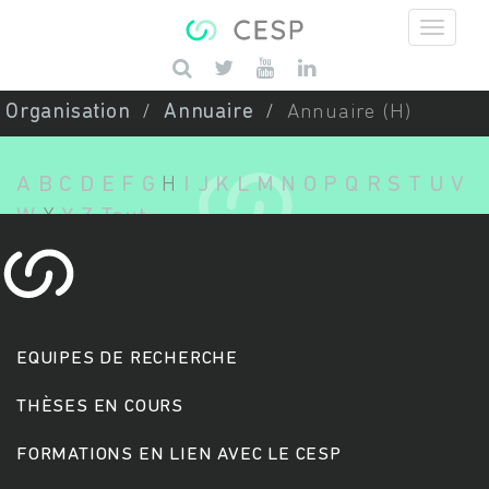
Aller au contenu principal
Saisissez vos mots-clés
Organisation
Annuaire
Annuaire (H)
A
B
C
D
E
F
G
H
I
J
K
L
M
N
O
P
Q
R
S
T
U
V
W
X
Y
Z
Tout
EQUIPES DE RECHERCHE
THÈSES EN COURS
FORMATIONS EN LIEN AVEC LE CESP