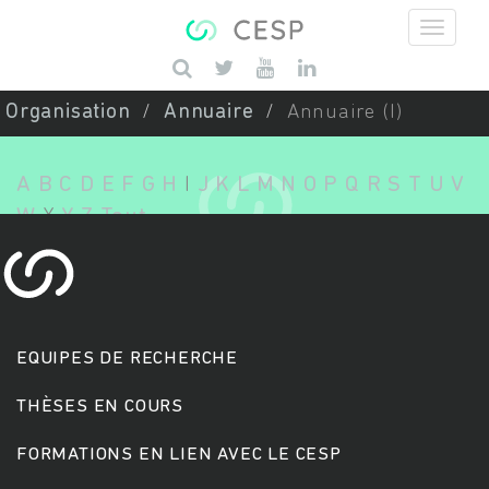
Aller au contenu principal
Saisissez vos mots-clés
Organisation
Annuaire
Annuaire (I)
A
B
C
D
E
F
G
H
I
J
K
L
M
N
O
P
Q
R
S
T
U
V
W
X
Y
Z
Tout
EQUIPES DE RECHERCHE
THÈSES EN COURS
FORMATIONS EN LIEN AVEC LE CESP