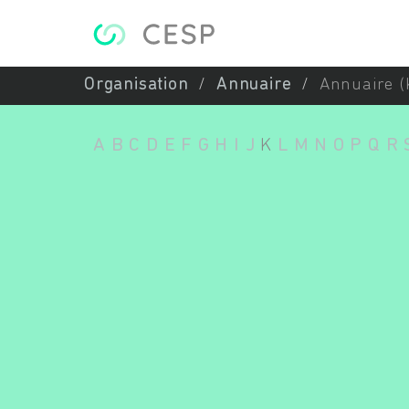
Aller au contenu principal
Organisation
Annuaire
Annuaire (
A
B
C
D
E
F
G
H
I
J
K
L
M
N
O
P
Q
R