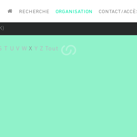
Saisissez vos mots-clés
RECHERCHE
ORGANISATION
CONTACT/ACCÈ
K)
S
T
U
V
W
X
Y
Z
Tout