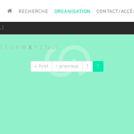
Saisissez vos mots-clés
RECHERCHE
ORGANISATION
CONTACT/ACCÈ
L)
S
T
U
V
W
X
Y
Z
Tout
« first
‹ previous
1
2