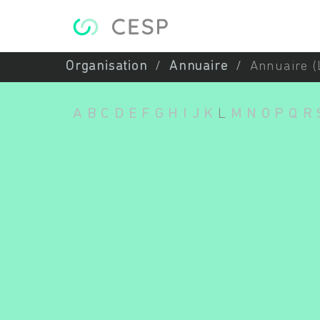
Aller au contenu principal
Organisation
Annuaire
Annuaire (
A
B
C
D
E
F
G
H
I
J
K
L
M
N
O
P
Q
R