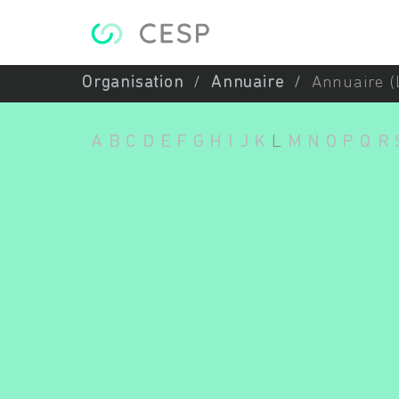
Aller au contenu principal
Organisation
Annuaire
Annuaire (
A
B
C
D
E
F
G
H
I
J
K
L
M
N
O
P
Q
R