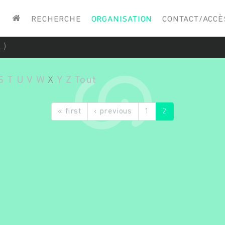
Saisissez vos mots-clés
RECHERCHE
ORGANISATION
CONTACT/ACCÈ
L)
S
T
U
V
W
X
Y
Z
Tout
« first
‹ previous
1
2