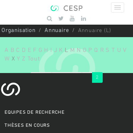
Aller au contenu principal
Saisissez vos mots-clés
Organisation
Annuaire
Annuaire (L)
A
B
C
D
E
F
G
H
I
J
K
L
M
N
O
P
Q
R
S
T
U
V
W
X
Y
Z
Tout
« first
‹ previous
1
2
EQUIPES DE RECHERCHE
THÈSES EN COURS