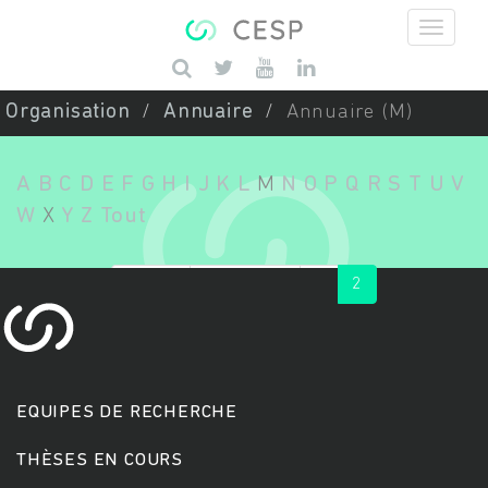
Aller au contenu principal
Saisissez vos mots-clés
Organisation
Annuaire
Annuaire (M)
A
B
C
D
E
F
G
H
I
J
K
L
M
N
O
P
Q
R
S
T
U
V
W
X
Y
Z
Tout
« first
‹ previous
1
2
EQUIPES DE RECHERCHE
THÈSES EN COURS