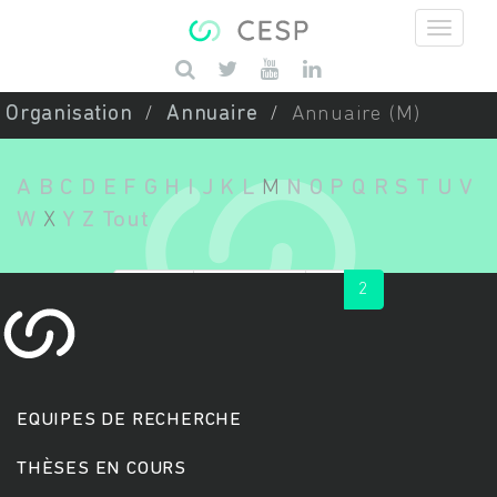
Aller au contenu principal
Saisissez vos mots-clés
Organisation
Annuaire
Annuaire (M)
A
B
C
D
E
F
G
H
I
J
K
L
M
N
O
P
Q
R
S
T
U
V
W
X
Y
Z
Tout
« first
‹ previous
1
2
EQUIPES DE RECHERCHE
THÈSES EN COURS