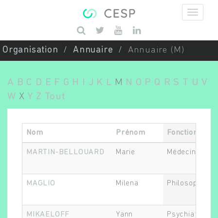
Aller au contenu principal
Saisissez vos mots-clés
Organisation
Annuaire
Annuaire (M)
A
B
C
D
E
F
G
H
I
J
K
L
M
N
O
P
Q
R
S
T
U
V
W
X
Y
Z
Tout
Nom
Prénom
Fonction
MARTIN-BELLOUARD
Marie
Médecin
MAGLIO
Milena
Philosophe
MIKAELOFF
Yann
Psychiatre