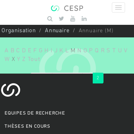
Aller au contenu principal
Saisissez vos mots-clés
Organisation
Annuaire
Annuaire (M)
A
B
C
D
E
F
G
H
I
J
K
L
M
N
O
P
Q
R
S
T
U
V
W
X
Y
Z
Tout
« first
‹ previous
1
2
EQUIPES DE RECHERCHE
THÈSES EN COURS