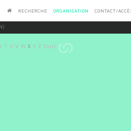
Saisissez vos mots-clés
RECHERCHE
ORGANISATION
CONTACT/ACCÈ
N)
S
T
U
V
W
X
Y
Z
Tout