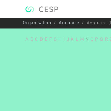
Aller au contenu principal
Organisation
Annuaire
Annuaire (
A
B
C
D
E
F
G
H
I
J
K
L
M
N
O
P
Q
R