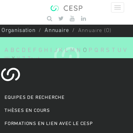
Aller au contenu principal
Saisissez vos mots-clés
Organisation
Annuaire
Annuaire (O)
A
B
C
D
E
F
G
H
I
J
K
L
M
N
O
P
Q
R
S
T
U
V
W
X
Y
Z
Tout
EQUIPES DE RECHERCHE
THÈSES EN COURS
FORMATIONS EN LIEN AVEC LE CESP