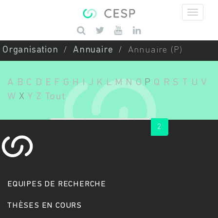
Aller au contenu principal
Saisissez vos mots-clés
Organisation
Annuaire
Annuaire (P)
A
B
C
D
E
F
G
H
I
J
K
L
M
N
O
P
Q
R
S
T
U
V
W
X
Y
Z
Tout
« first
‹ previous
1
2
EQUIPES DE RECHERCHE
THÈSES EN COURS