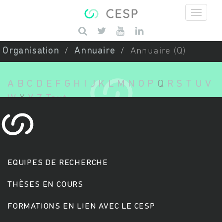
Aller au contenu principal
Saisissez vos mots-clés
Organisation
Annuaire
Annuaire (Q)
A
B
C
D
E
F
G
H
I
J
K
L
M
N
O
P
Q
R
S
T
U
V
W
X
Y
Z
Tout
EQUIPES DE RECHERCHE
THÈSES EN COURS
FORMATIONS EN LIEN AVEC LE CESP