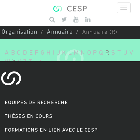
Aller au contenu principal
Saisissez vos mots-clés
Organisation
Annuaire
Annuaire (R)
A
B
C
D
E
F
G
H
I
J
K
L
M
N
O
P
Q
R
S
T
U
V
W
X
Y
Z
Tout
EQUIPES DE RECHERCHE
THÈSES EN COURS
FORMATIONS EN LIEN AVEC LE CESP