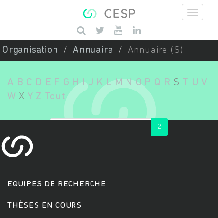
Aller au contenu principal
Saisissez vos mots-clés
Organisation
Annuaire
Annuaire (S)
A
B
C
D
E
F
G
H
I
J
K
L
M
N
O
P
Q
R
S
T
U
V
W
X
Y
Z
Tout
« first
‹ previous
1
2
EQUIPES DE RECHERCHE
THÈSES EN COURS