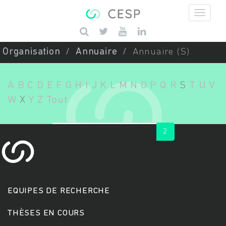
Aller au contenu principal
Saisissez vos mots-clés
Organisation
Annuaire
Annuaire (S)
A
B
C
D
E
F
G
H
I
J
K
L
M
N
O
P
Q
R
S
T
U
V
W
X
Y
Z
Tout
« first
‹ previous
1
2
EQUIPES DE RECHERCHE
THÈSES EN COURS