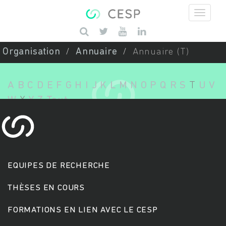
Aller au contenu principal
Saisissez vos mots-clés
Organisation
Annuaire
Annuaire (T)
A
B
C
D
E
F
G
H
I
J
K
L
M
N
O
P
Q
R
S
T
U
V
W
X
Y
Z
Tout
EQUIPES DE RECHERCHE
THÈSES EN COURS
FORMATIONS EN LIEN AVEC LE CESP