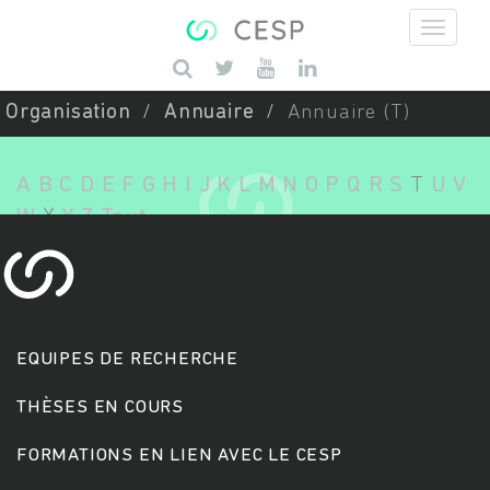
Aller au contenu principal
Saisissez vos mots-clés
Organisation
Annuaire
Annuaire (T)
A
B
C
D
E
F
G
H
I
J
K
L
M
N
O
P
Q
R
S
T
U
V
W
X
Y
Z
Tout
EQUIPES DE RECHERCHE
THÈSES EN COURS
FORMATIONS EN LIEN AVEC LE CESP