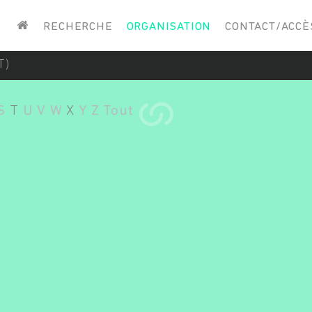
Saisissez vos mots-clés
RECHERCHE
ORGANISATION
CONTACT/ACCÈ
T)
S
T
U
V
W
X
Y
Z
Tout