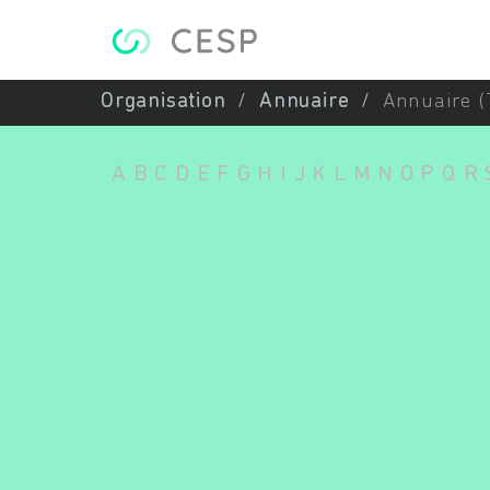
Aller au contenu principal
Organisation
Annuaire
Annuaire (
A
B
C
D
E
F
G
H
I
J
K
L
M
N
O
P
Q
R