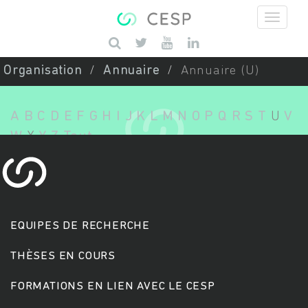
Aller au contenu principal
Saisissez vos mots-clés
Organisation
Annuaire
Annuaire (U)
A
B
C
D
E
F
G
H
I
J
K
L
M
N
O
P
Q
R
S
T
U
V
W
X
Y
Z
Tout
EQUIPES DE RECHERCHE
THÈSES EN COURS
FORMATIONS EN LIEN AVEC LE CESP