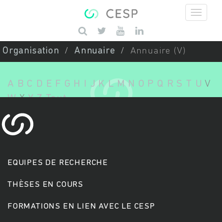
Aller au contenu principal
Saisissez vos mots-clés
Organisation
Annuaire
Annuaire (V)
A
B
C
D
E
F
G
H
I
J
K
L
M
N
O
P
Q
R
S
T
U
V
W
X
Y
Z
Tout
EQUIPES DE RECHERCHE
THÈSES EN COURS
FORMATIONS EN LIEN AVEC LE CESP