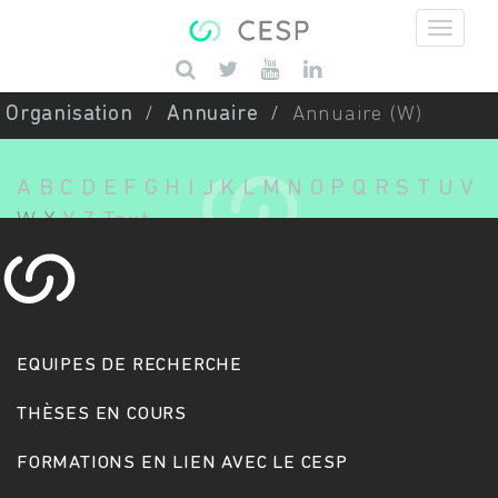
Aller au contenu principal
Saisissez vos mots-clés
Organisation
Annuaire
Annuaire (W)
A
B
C
D
E
F
G
H
I
J
K
L
M
N
O
P
Q
R
S
T
U
V
W
X
Y
Z
Tout
EQUIPES DE RECHERCHE
THÈSES EN COURS
FORMATIONS EN LIEN AVEC LE CESP