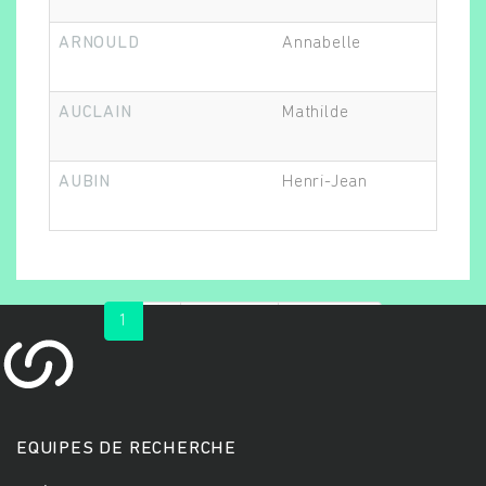
ARNOULD
Annabelle
AUCLAIN
Mathilde
AUBIN
Henri-Jean
1
2
suivant ›
dernier »
EQUIPES DE RECHERCHE