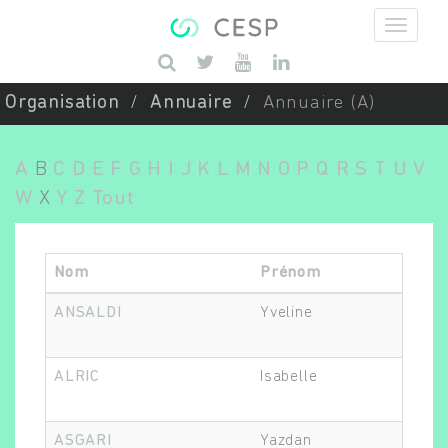
Aller au contenu principal
Saisissez vos mots-clés
Organisation
Annuaire
Annuaire (A)
A
B
C
D
E
F
G
H
I
J
K
L
M
N
O
P
Q
R
S
T
U
V
W
X
Y
Z
Tout
Nom
Prénom
ANSALDI
Yveline
ALRIC
Isabelle
ASGARI
Yazdan