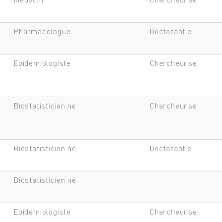
Médecin
Chercheur.se
Pharmacologue
Doctorant.e
Epidémiologiste
Chercheur.se
Biostatisticien.ne
Chercheur.se
Biostatisticien.ne
Doctorant.e
Biostatisticien.ne
Epidémiologiste
Chercheur.se