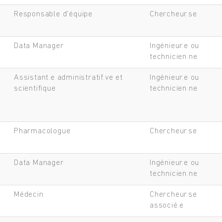
Responsable d'équipe
Chercheur.se
Data Manager
Ingénieur.e ou
technicien.ne
Assistant.e administratif.ve et
Ingénieur.e ou
scientifique
technicien.ne
Pharmacologue
Chercheur.se
Data Manager
Ingénieur.e ou
Rechercher
technicien.ne
Médecin
Chercheur.se
associé.e