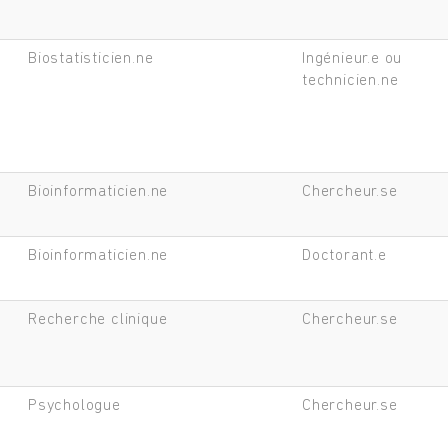
Biostatisticien.ne
Ingénieur.e ou
technicien.ne
Bioinformaticien.ne
Chercheur.se
Bioinformaticien.ne
Doctorant.e
Recherche clinique
Chercheur.se
Psychologue
Chercheur.se