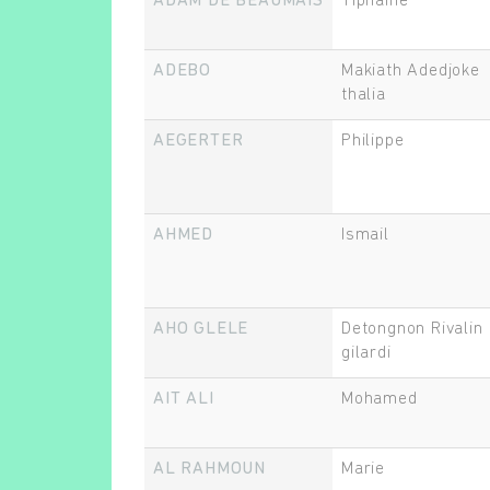
ADAM DE BEAUMAIS
Tiphaine
ADEBO
Makiath Adedjoke
thalia
AEGERTER
Philippe
AHMED
Ismail
AHO GLELE
Detongnon Rivalin
gilardi
AIT ALI
Mohamed
AL RAHMOUN
Marie