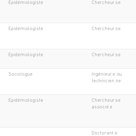
Epidémiologiste
Chercheur.se
Epidémiologiste
Chercheur.se
Epidémiologiste
Chercheur.se
Sociologue
Ingénieur.e ou
technicien.ne
Epidémiologiste
Chercheur.se
associé.e
Doctorant.e