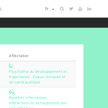
fr
S
Affectation
Psychiatrie du développement et
trajectoires : Enjeux cliniques et
de santé publique
Maladies infectieuses,
interactions et échappement aux