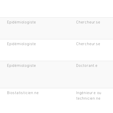
Epidémiologiste
Chercheur.se
Epidémiologiste
Chercheur.se
Epidémiologiste
Doctorant.e
Biostatisticien.ne
Ingénieur.e ou
technicien.ne