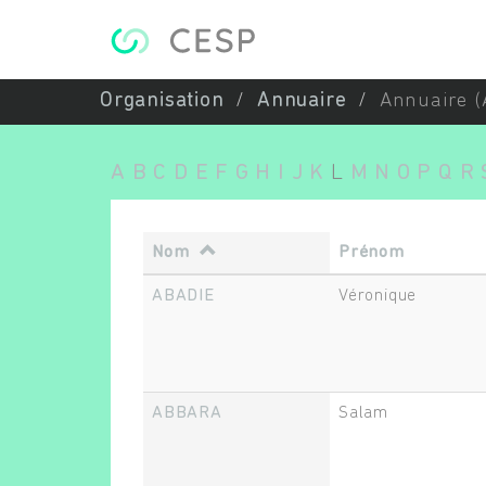
Aller au contenu principal
Organisation
Annuaire
Annuaire (
A
B
C
D
E
F
G
H
I
J
K
L
M
N
O
P
Q
R
Nom
Prénom
ABADIE
Véronique
ABBARA
Salam