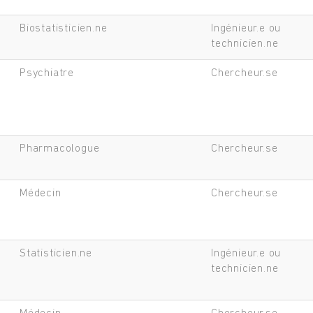
Biostatisticien.ne
Ingénieur.e ou
technicien.ne
Psychiatre
Chercheur.se
Pharmacologue
Chercheur.se
Médecin
Chercheur.se
Statisticien.ne
Ingénieur.e ou
technicien.ne