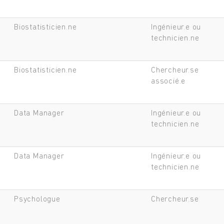
Biostatisticien.ne
Ingénieur.e ou
technicien.ne
Biostatisticien.ne
Chercheur.se
associé.e
Data Manager
Ingénieur.e ou
technicien.ne
Data Manager
Ingénieur.e ou
technicien.ne
Psychologue
Chercheur.se