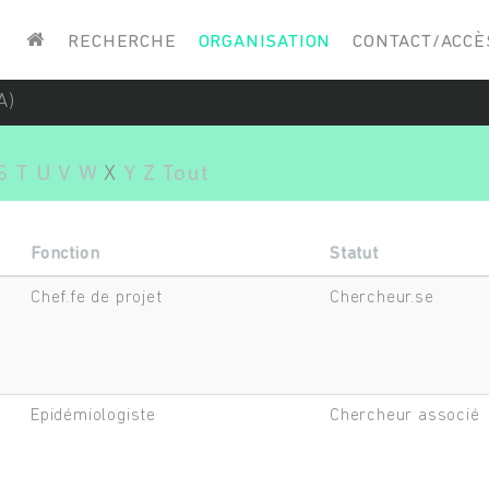
Saisissez vos mots-clés
RECHERCHE
ORGANISATION
CONTACT/ACCÈ
A)
S
T
U
V
W
X
Y
Z
Tout
Fonction
Statut
Chef.fe de projet
Chercheur.se
Epidémiologiste
Chercheur associé