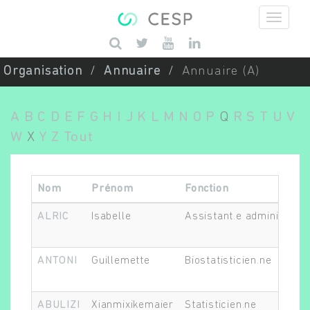
Aller au contenu principal
Saisissez vos mots-clés
Organisation
Annuaire
Annuaire (A)
A
B
C
D
E
F
G
H
I
J
K
L
M
N
O
P
Q
R
S
T
U
V
W
X
Y
Z
Tout
Nom
Prénom
Fonction
ALRIC
Isabelle
Assistant.e administratif
ANTONI
Guillemette
Biostatisticien.ne
ABULIZI
Xianmixikemaier
Statisticien.ne