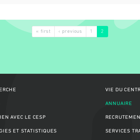
« first
‹ previous
1
2
Rechercher
HERCHE
VIE DU CENT
S
ANNUAIRE
IEN AVEC LE CESP
RECRUTEMEN
IES ET STATISTIQUES
SERVICES T