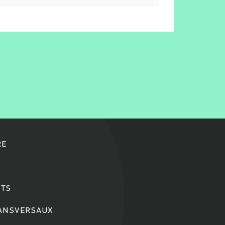
RE
TS
RANSVERSAUX