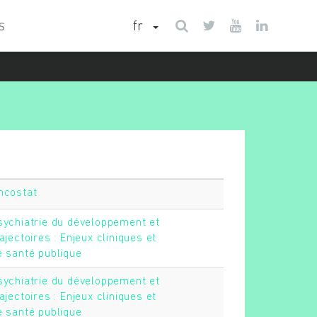
fr
S
ncostat
sychiatrie du développement et
ajectoires : Enjeux cliniques et
e santé publique
sychiatrie du développement et
ajectoires : Enjeux cliniques et
e santé publique