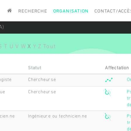
Saisissez vos mots-clés
RECHERCHE
ORGANISATION
CONTACT/ACCÈ
A)
S
T
U
V
W
X
Y
Z
Tout
Statut
Affectation
ogiste
Chercheur.se
O
gue
Chercheur.se
P
tr
d
icien.ne
Ingénieur.e ou technicien.ne
P
tr
d