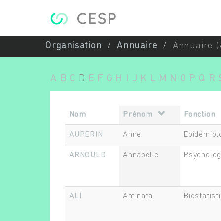
Aller au contenu principal
Organisation
Annuaire
Annuaire (
A
B
C
D
E
F
G
H
I
J
K
L
M
N
O
P
Q
R
Nom
Prénom
Fonction
AUPERIN
Anne
Epidémiol
ARNOULD
Annabelle
Psycholo
ALI
Aminata
Biostatist