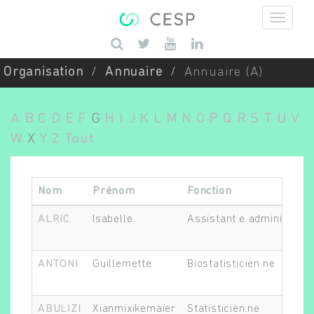
Aller au contenu principal
Saisissez vos mots-clés
Organisation
Annuaire
Annuaire (A)
A
B
C
D
E
F
G
H
I
J
K
L
M
N
O
P
Q
R
S
T
U
V
W
X
Y
Z
Tout
Nom
Prénom
Fonction
ALRIC
Isabelle
Assistant.e administratif
ANTONI
Guillemette
Biostatisticien.ne
ABULIZI
Xianmixikemaier
Statisticien.ne