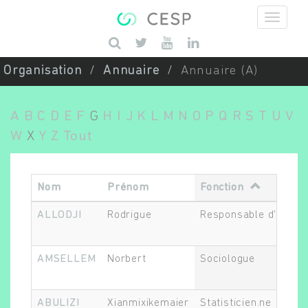
Aller au contenu principal
Saisissez vos mots-clés
Organisation
Annuaire
Annuaire (A)
A
B
C
D
E
F
G
H
I
J
K
L
M
N
O
P
Q
R
S
T
U
V
W
X
Y
Z
Tout
Nom
Prénom
Fonction
ALLODJI
Rodrigue
Responsable d'équip
AMSELLEM
Norbert
Sociologue
ABULIZI
Xianmixikemaier
Statisticien.ne