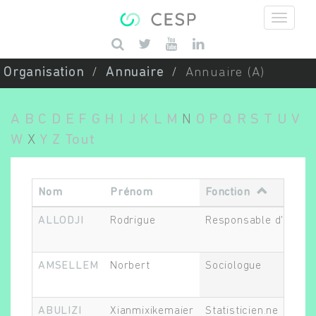
Aller au contenu principal
Saisissez vos mots-clés
Organisation
Annuaire
Annuaire (A)
A
B
C
D
E
F
G
H
I
J
K
L
M
N
O
P
Q
R
S
T
U
V
W
X
Y
Z
Tout
Nom
Prénom
Fonction
ALLODJI
Rodrigue
Responsable d'équip
AMSELLEM
Norbert
Sociologue
ABULIZI
Xianmixikemaier
Statisticien.ne