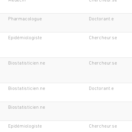
Médecin
Chercheur.se
Pharmacologue
Doctorant.e
Epidémiologiste
Chercheur.se
Biostatisticien.ne
Chercheur.se
Biostatisticien.ne
Doctorant.e
Biostatisticien.ne
Epidémiologiste
Chercheur.se