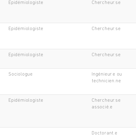
Epidémiologiste
Chercheur.se
Epidémiologiste
Chercheur.se
Epidémiologiste
Chercheur.se
Sociologue
Ingénieur.e ou
technicien.ne
Epidémiologiste
Chercheur.se
associé.e
Doctorant.e