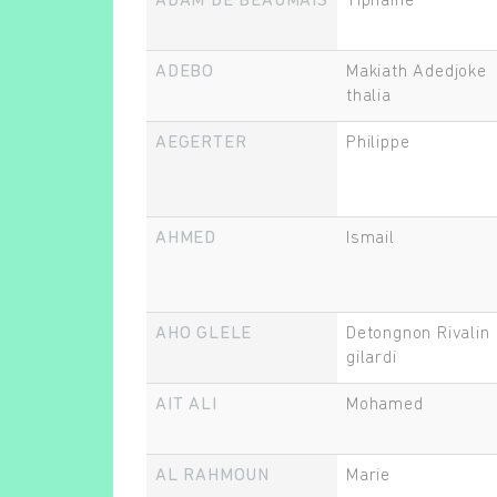
ADAM DE BEAUMAIS
Tiphaine
ADEBO
Makiath Adedjoke
thalia
AEGERTER
Philippe
AHMED
Ismail
AHO GLELE
Detongnon Rivalin
gilardi
AIT ALI
Mohamed
AL RAHMOUN
Marie