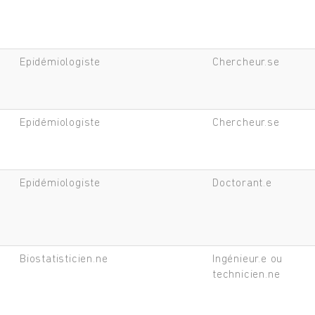
Epidémiologiste
Chercheur.se
Epidémiologiste
Chercheur.se
Epidémiologiste
Doctorant.e
Biostatisticien.ne
Ingénieur.e ou
technicien.ne