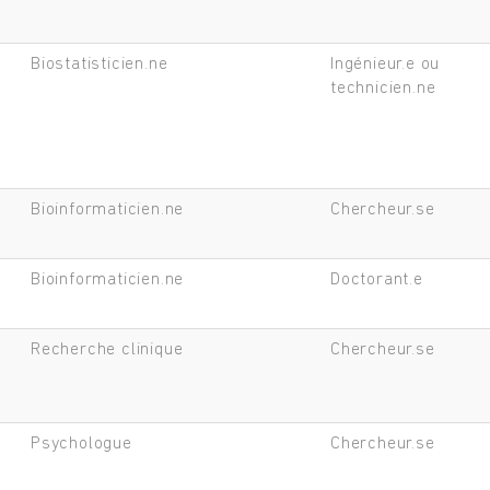
Biostatisticien.ne
Ingénieur.e ou
technicien.ne
Bioinformaticien.ne
Chercheur.se
Bioinformaticien.ne
Doctorant.e
Recherche clinique
Chercheur.se
Psychologue
Chercheur.se