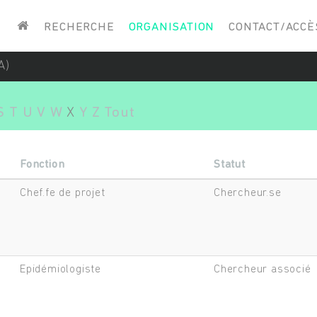
Saisissez vos mots-clés
RECHERCHE
ORGANISATION
CONTACT/ACCÈ
A)
S
T
U
V
W
X
Y
Z
Tout
Fonction
Statut
Chef.fe de projet
Chercheur.se
Epidémiologiste
Chercheur associé