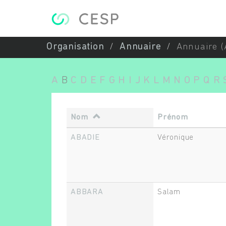
Aller au contenu principal
Organisation
Annuaire
Annuaire (
A
B
C
D
E
F
G
H
I
J
K
L
M
N
O
P
Q
R
Nom
Prénom
ABADIE
Véronique
ABBARA
Salam