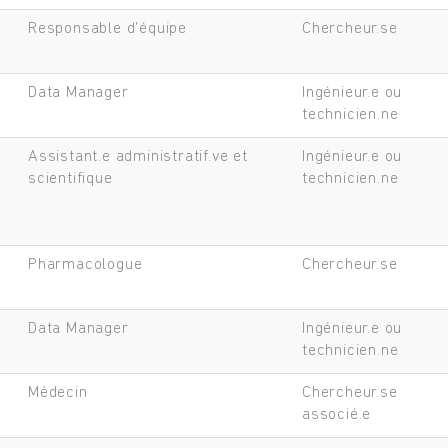
Responsable d'équipe
Chercheur.se
Data Manager
Ingénieur.e ou
technicien.ne
Assistant.e administratif.ve et
Ingénieur.e ou
scientifique
technicien.ne
Pharmacologue
Chercheur.se
Data Manager
Ingénieur.e ou
Rechercher
technicien.ne
Médecin
Chercheur.se
associé.e