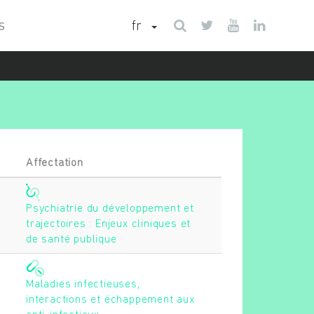
fr
S
Affectation
Psychiatrie du développement et
trajectoires : Enjeux cliniques et
de santé publique
Maladies infectieuses,
interactions et échappement aux