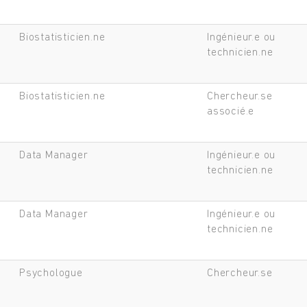
Biostatisticien.ne
Ingénieur.e ou
technicien.ne
Biostatisticien.ne
Chercheur.se
associé.e
Data Manager
Ingénieur.e ou
technicien.ne
Data Manager
Ingénieur.e ou
technicien.ne
Psychologue
Chercheur.se