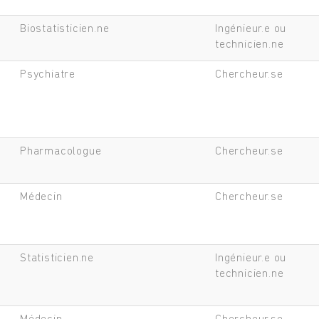
Biostatisticien.ne
Ingénieur.e ou
technicien.ne
Psychiatre
Chercheur.se
Pharmacologue
Chercheur.se
Médecin
Chercheur.se
Statisticien.ne
Ingénieur.e ou
technicien.ne