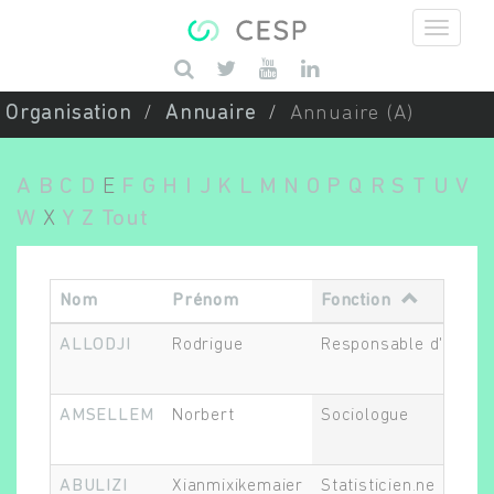
Aller au contenu principal
Saisissez vos mots-clés
Organisation
Annuaire
Annuaire (A)
A
B
C
D
E
F
G
H
I
J
K
L
M
N
O
P
Q
R
S
T
U
V
W
X
Y
Z
Tout
Nom
Prénom
Fonction
ALLODJI
Rodrigue
Responsable d'équip
AMSELLEM
Norbert
Sociologue
ABULIZI
Xianmixikemaier
Statisticien.ne