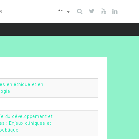
fr
S
s en éthique et en
logie
ie du développement et
es : Enjeux cliniques et
publique