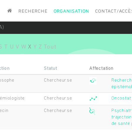
Saisissez vos mots-clés
RECHERCHE
ORGANISATION
CONTACT/ACCÈ
A)
S
T
U
V
W
X
Y
Z
Tout
ction
Statut
Affectation
losophe
Chercheur.se
Recherche
épistémo
émiologiste
Chercheur.se
Oncostat
ecin
Chercheur.se
Psychiatr
trajectoir
de santé 