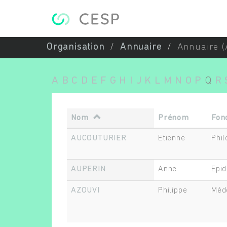
Aller au contenu principal
Organisation
Annuaire
Annuaire (
A
B
C
D
E
F
G
H
I
J
K
L
M
N
O
P
Q
R
Nom
Prénom
Fon
AUCOUTURIER
Etienne
Phi
AUPERIN
Anne
Epid
AZOUVI
Philippe
Méd