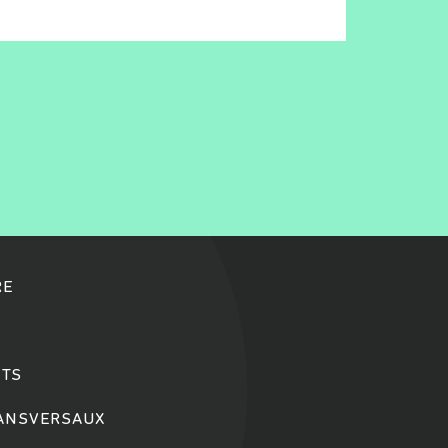
RE
TS
RANSVERSAUX