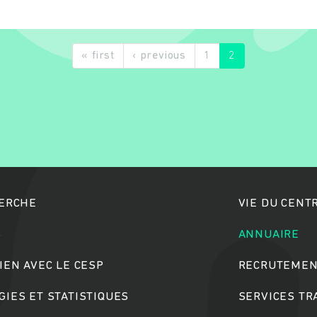
« first
‹ previous
1
2
Rechercher
HERCHE
VIE DU CENT
S
ANNUAIRE
IEN AVEC LE CESP
RECRUTEMEN
IES ET STATISTIQUES
SERVICES T