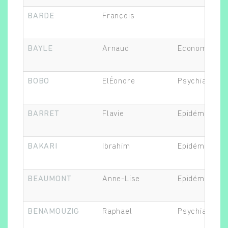
BARDE
François
BAYLE
Arnaud
Economiste d
BOBO
ElÉonore
Psychiatre
BARRET
Flavie
Epidémiologi
BAKARI
Ibrahim
Epidémiologi
BEAUMONT
Anne-Lise
Epidémiologi
BENAMOUZIG
Raphael
Psychiatre