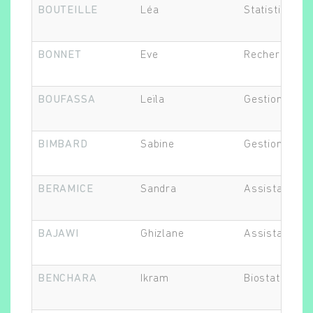
BOUTEILLE
Léa
Statisticien.n
BONNET
Eve
Recherche cl
BOUFASSA
Leïla
Gestionnaire 
Rechercher
BIMBARD
Sabine
Gestionnaire 
BERAMICE
Sandra
Assistant.e d
BAJAWI
Ghizlane
Assistant.e d
BENCHARA
Ikram
Biostatisticie