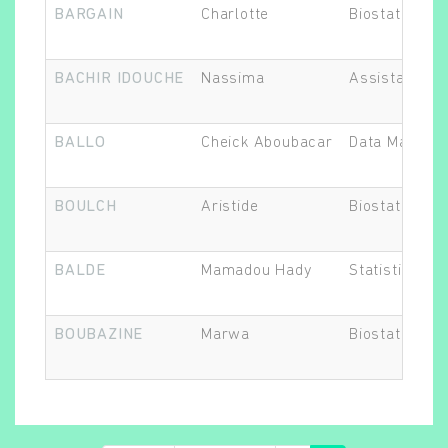
BARGAIN
Charlotte
Biostatisticie
BACHIR IDOUCHE
Nassima
Assistant.e d
BALLO
Cheick Aboubacar
Data Manage
BOULCH
Aristide
Biostatisticie
BALDE
Mamadou Hady
Statisticien.n
BOUBAZINE
Marwa
Biostatisticie