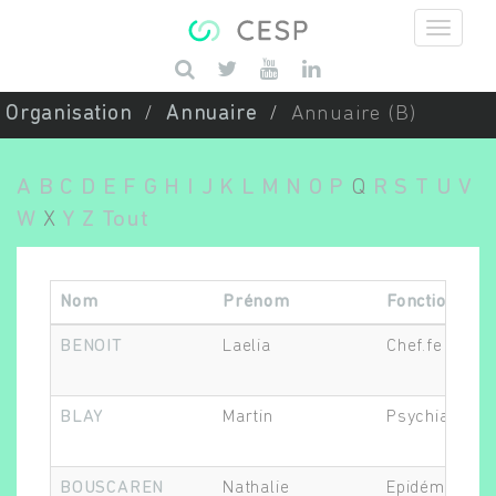
Aller au contenu principal
Saisissez vos mots-clés
Organisation
Annuaire
Annuaire (B)
A
B
C
D
E
F
G
H
I
J
K
L
M
N
O
P
Q
R
S
T
U
V
W
X
Y
Z
Tout
Nom
Prénom
Fonction
BENOIT
Laelia
Chef.fe de pr
BLAY
Martin
Psychiatre
BOUSCAREN
Nathalie
Epidémiologi