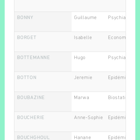
BONNY
Guillaume
Psychiatre
BORGET
Isabelle
Economiste de
BOTTEMANNE
Hugo
Psychiatre
BOTTON
Jeremie
Epidémiologis
BOUBAZINE
Marwa
Biostatisticie
BOUCHERIE
Anne-Sophie
Epidémiologis
BOUCHGHOUL
Hanane
Epidémiologis