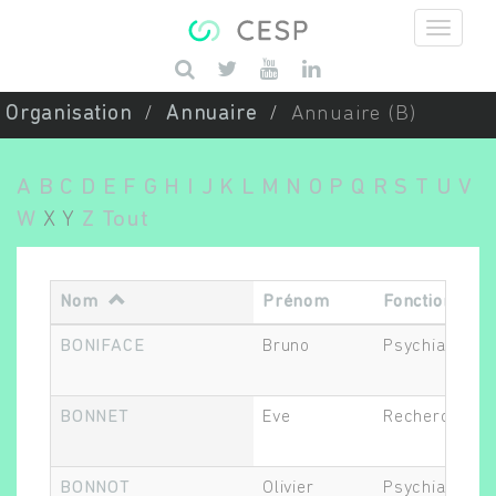
Aller au contenu principal
Saisissez vos mots-clés
Organisation
Annuaire
Annuaire (B)
A
B
C
D
E
F
G
H
I
J
K
L
M
N
O
P
Q
R
S
T
U
V
W
X
Y
Z
Tout
Nom
Prénom
Fonction
BONIFACE
Bruno
Psychiatre
BONNET
Eve
Recherche cli
BONNOT
Olivier
Psychiatre