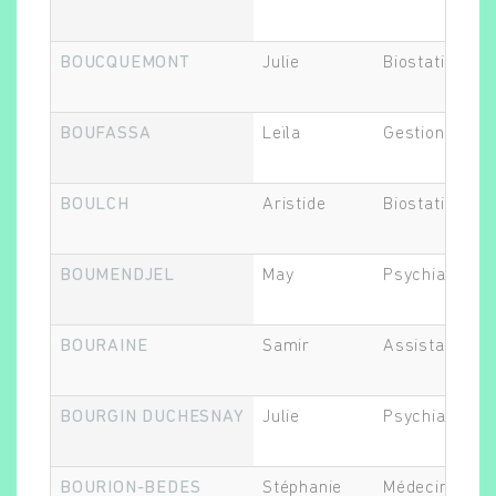
BOUCQUEMONT
Julie
Biostatisticie
BOUFASSA
Leïla
Gestionnaire 
BOULCH
Aristide
Biostatisticie
BOUMENDJEL
May
Psychiatre
BOURAINE
Samir
Assistant.e d
BOURGIN DUCHESNAY
Julie
Psychiatre
BOURION-BEDES
Stéphanie
Médecin