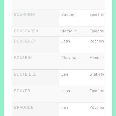
BOURRION
Bastien
Epidémiologis
BOUSCAREN
Nathalie
Epidémiologis
BOUSQUET
Jean
Recherche cli
Rechercher
BOUSRIH
Chayma
Médecin
BOUTEILLE
Léa
Statisticien.n
BOUYER
Jean
Epidémiologis
BRAOUDE
Ilan
Psychiatre