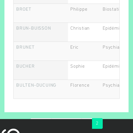
BROET
Philippe
Biostatisticie
BRUN-BUISSON
Christian
Epidémiologis
BRUNET
Eric
Psychiatre
BUCHER
Sophie
Epidémiologis
BULTEN-DUCUING
Florence
Psychiatre
« first
‹ previous
1
2