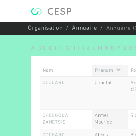
Aller au contenu principal
Organisation
Annuaire
Annuaire (
A
B
C
D
E
F
G
H
I
J
K
L
M
N
O
P
Q
R
Nom
Prénom
Fo
CLOUARD
Chantal
As
cl
CHEUGOUA
Armel
Bi
ZANETSIE
Maurice
COCHARD
Alexis
Bi