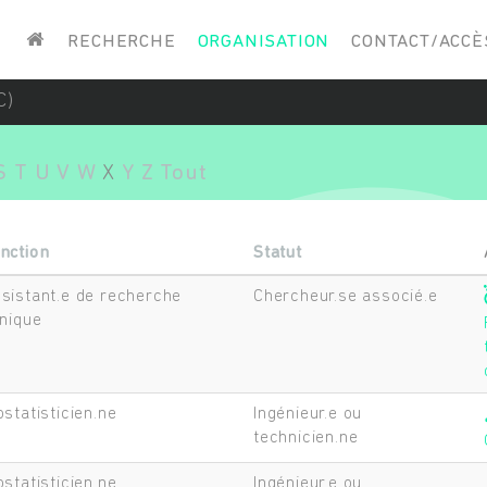
Saisissez vos mots-clés
RECHERCHE
ORGANISATION
CONTACT/ACCÈ
C)
S
T
U
V
W
X
Y
Z
Tout
nction
Statut
sistant.e de recherche
Chercheur.se associé.e
inique
ostatisticien.ne
Ingénieur.e ou
technicien.ne
ostatisticien.ne
Ingénieur.e ou