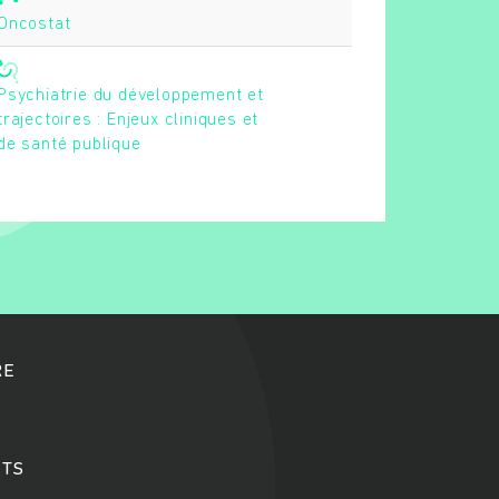
Oncostat
Psychiatrie du développement et
trajectoires : Enjeux cliniques et
de santé publique
RE
TS