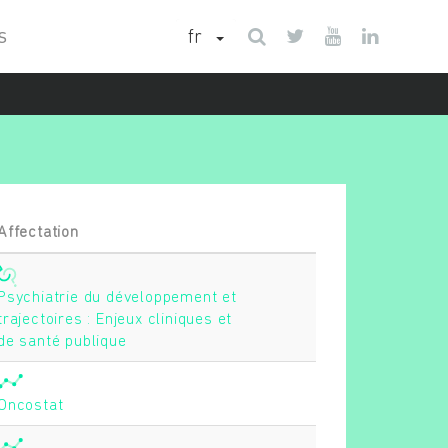
fr
S
Affectation
Psychiatrie du développement et
trajectoires : Enjeux cliniques et
de santé publique
Oncostat