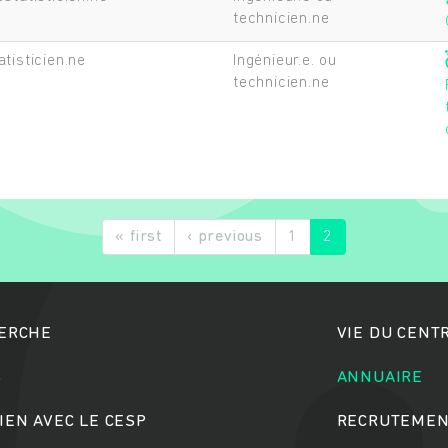
technicien.ne
atisticien.ne
Ingénieur.e. ou
technicien.ne
Rechercher
« first
‹ previous
1
2
HERCHE
VIE DU CENT
S
ANNUAIRE
IEN AVEC LE CESP
RECRUTEMEN