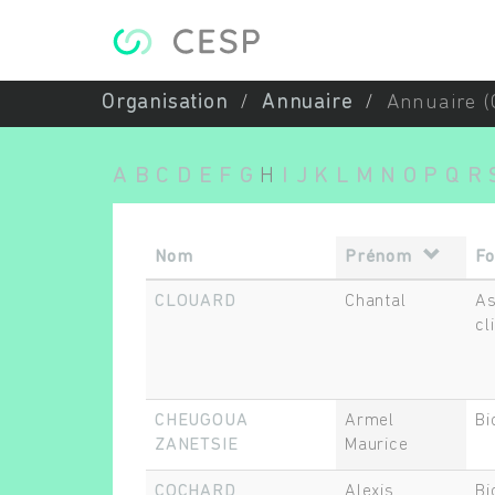
Aller au contenu principal
Organisation
Annuaire
Annuaire (
A
B
C
D
E
F
G
H
I
J
K
L
M
N
O
P
Q
R
Nom
Prénom
Fo
CLOUARD
Chantal
As
cl
CHEUGOUA
Armel
Bi
ZANETSIE
Maurice
COCHARD
Alexis
Bi