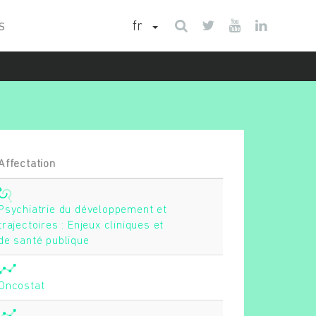
fr
S
Affectation
Psychiatrie du développement et
trajectoires : Enjeux cliniques et
de santé publique
Oncostat