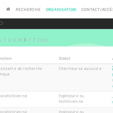
Saisissez vos mots-clés
RECHERCHE
ORGANISATION
CONTACT/ACCÈ
C)
S
T
U
V
W
X
Y
Z
Tout
nction
Statut
sistant.e de recherche
Chercheur.se associé.e
inique
ostatisticien.ne
Ingénieur.e ou
technicien.ne
ostatisticien.ne
Ingénieur.e ou