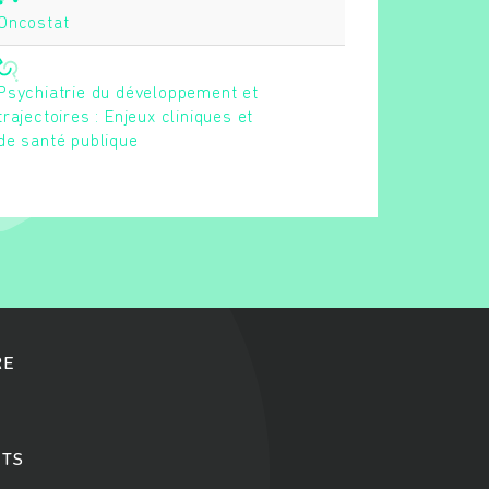
Oncostat
Psychiatrie du développement et
trajectoires : Enjeux cliniques et
de santé publique
RE
TS