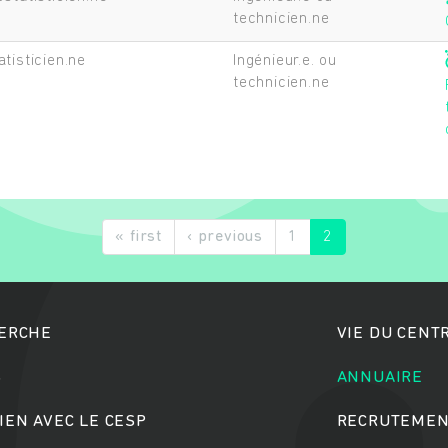
technicien.ne
atisticien.ne
Ingénieur.e. ou
technicien.ne
Rechercher
« first
‹ previous
1
2
HERCHE
VIE DU CENT
S
ANNUAIRE
IEN AVEC LE CESP
RECRUTEMEN