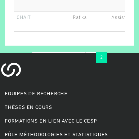
CHAIT
Rafika
Assistant.e
« first
‹ previous
1
2
Rechercher
EQUIPES DE RECHERCHE
THÈSES EN COURS
FORMATIONS EN LIEN AVEC LE CESP
PÔLE MÉTHODOLOGIES ET STATISTIQUES