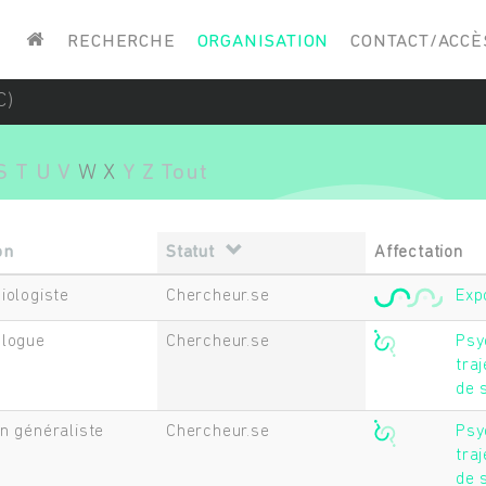
Saisissez vos mots-clés
RECHERCHE
ORGANISATION
CONTACT/ACCÈ
C)
S
T
U
V
W
X
Y
Z
Tout
on
Statut
Affectation
iologiste
Chercheur.se
Exp
logue
Chercheur.se
Psy
traj
de 
n généraliste
Chercheur.se
Psy
traj
de 