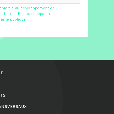
chiatrie du développement et
ectoires : Enjeux cliniques et
santé publique
RE
TS
RANSVERSAUX