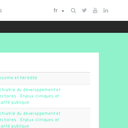
fr
S
osome et hérédité
chiatrie du développement et
ectoires : Enjeux cliniques et
santé publique
chiatrie du développement et
ectoires : Enjeux cliniques et
santé publique