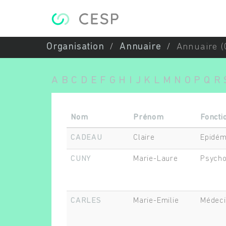
Aller au contenu principal
Organisation
Annuaire
Annuaire (
A
B
C
D
E
F
G
H
I
J
K
L
M
N
O
P
Q
R
Nom
Prénom
Foncti
CADEAU
Claire
Epidém
CUNY
Marie-Laure
Psycho
CARLES
Marie-Emilie
Médeci